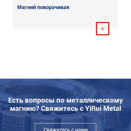
Магний поворачивая
е
Посмотреть больше

Есть вопросы по металлическому
магнию? Свяжитесь с YiRui Metal
Свяжитесь с нами