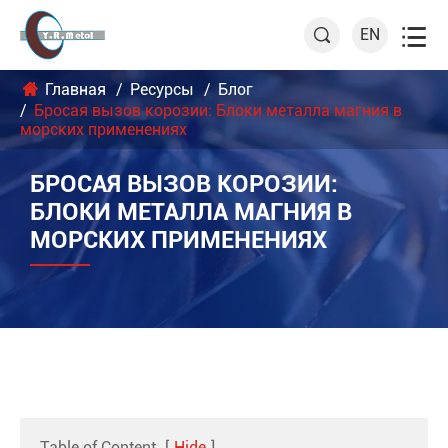

EN

Главная
Ресурсы
Блог
Бросая вызов корозии: Блоки металла магния в
морских применениях
БРОСАЯ ВЫЗОВ КОРОЗИИ:
БЛОКИ МЕТАЛЛА МАГНИЯ В
МОРСКИХ ПРИМЕНЕНИЯХ
Table of Content
[
Hide
]