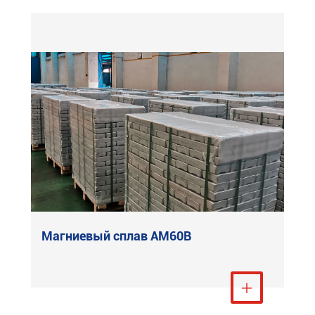
Магниевый сплав AM60B
е
Посмотреть больше
