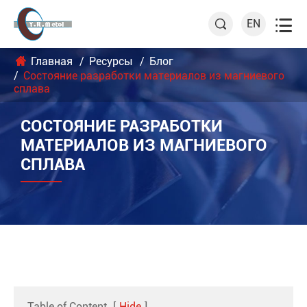

EN

Главная
Ресурсы
Блог
Состояние разработки материалов из магниевого
сплава
СОСТОЯНИЕ РАЗРАБОТКИ
МАТЕРИАЛОВ ИЗ МАГНИЕВОГО
СПЛАВА
Table of Content
[
Hide
]