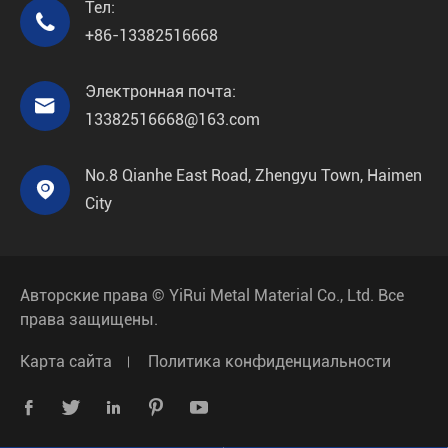
Тел:

+86-13382516668
Электронная почта:

13382516668@163.com
No.8 Qianhe East Road, Zhengyu Town, Haimen

City
Авторские права ©
YiRui Metal Material Co., Ltd.
Все
права защищены.
Карта сайта
Политика конфиденциальности




